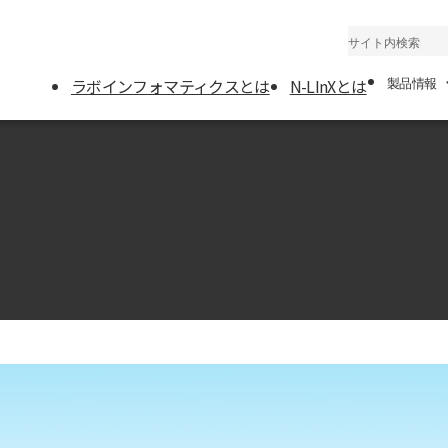
ラボインフォマティクスとは
N-LInXとは
製品情報
製品一覧
WeLS（LIMS）
報統合システム
NEXS（ELN）：
ト
AFAS（SDMS）
動バックアップシ
R Cube+：分析
みユニット