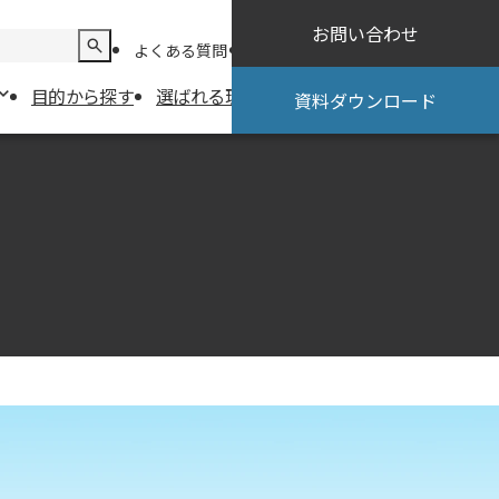
お問い合わせ
よくある質問
導入までの流れ
サポート情報
目的から探す
選ばれる理由
導入事例
お役立ち情報
資料ダウンロード
お役立ち情報
：試験業務・情
ニュース＆トピックス
セミナー・イベント情報
電子実験ノー
コラム
：分析データ自
ステム
結果自動取り込