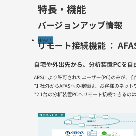
特長・機能
バージョンアップ情報
New！
リモート接続機能 ： AFAS R
自宅や外出先から、分析装置PCを自
ARSにより許可されたユーザー(PC)のみが、
*1 社外からAFASへの接続は、お客様のネッ
*2 1台の分析装置PCへリモート接続できるの