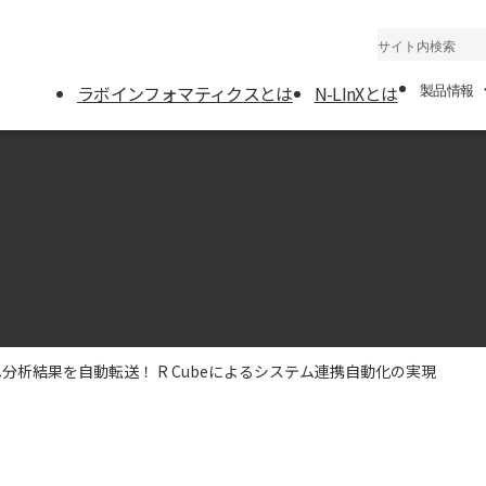
ラボインフォマティクスとは
N-LInXとは
製品情報
製品一覧
WeLS（LIMS）
報統合システム
NEXS（ELN）：
ト
AFAS（SDMS）
動バックアップシ
分析結果を自動転送！ R Cubeによるシステム連携自動化の実現
R Cube+：分析
みユニット