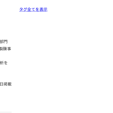
タグ全てを表示
部門
製錬事
析を
5日掲載