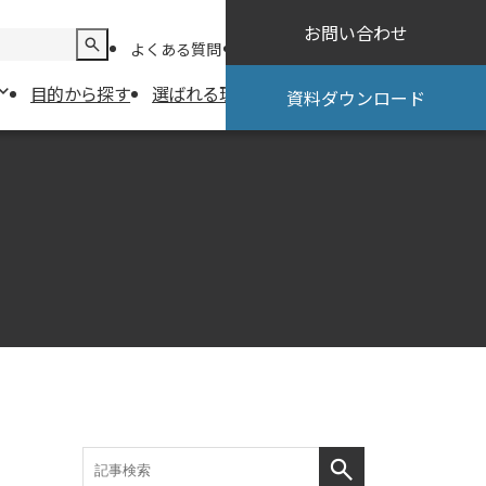
お問い合わせ
よくある質問
導入までの流れ
サポート情報
目的から探す
選ばれる理由
導入事例
お役立ち情報
資料ダウンロード
お役立ち情報
：試験業務・情
ニュース＆トピックス
セミナー・イベント情報
電子実験ノー
コラム
：分析データ自
ステム
結果自動取り込