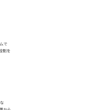
ムで
役割を
な
置から