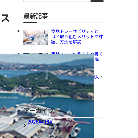
シス
最新記事
食品トレーサビリティと
は？取り組むメリットや課
題、方法を解説
実験ノートの書き方や書く
べき内容をくわしく解説
GMPとは？三原則や導入・
運用方法を解説
アーカイブ
2026年 (35)
2025年 (5)
アーカイブ全てを表示