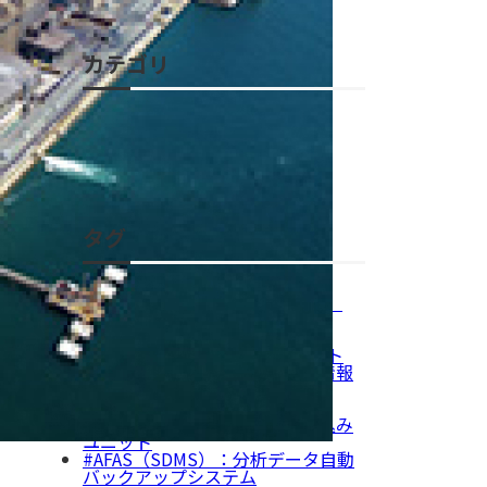
カテゴリ
コラム
導入事例
セミナー・イベント情報
カテゴリ全てを表示
タグ
DX・効率化
LIMS（試験情報管理システム）
品質管理・品質保証
製薬
ELN（電子実験ノート）
NEXS（ELN）：電子実験ノート
WeLS（LIMS）：試験業務・情報
統合システム
製造業
R Cube+：分析結果自動取り込み
ユニット
AFAS（SDMS）：分析データ自動
バックアップシステム