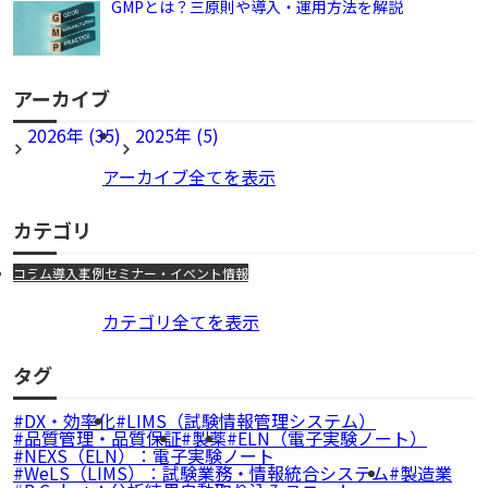
GMPとは？三原則や導入・運用方法を解説
アーカイブ
2026年 (35)
2025年 (5)
アーカイブ全てを表示
カテゴリ
コラム
導入事例
セミナー・イベント情報
カテゴリ全てを表示
タグ
DX・効率化
LIMS（試験情報管理システム）
品質管理・品質保証
製薬
ELN（電子実験ノート）
NEXS（ELN）：電子実験ノート
WeLS（LIMS）：試験業務・情報統合システム
製造業