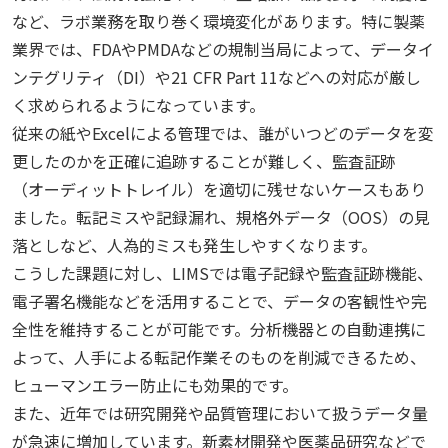
など、ラボ業務を取り巻く環境変化があります。特に製薬
業界では、FDAやPMDAなどの規制当局によって、データイ
ンテグリティ（DI）や21 CFR Part 11などへの対応が厳し
く求められるようになっています。
従来の紙やExcelによる管理では、誰がいつどのデータを変
更したのかを正確に追跡することが難しく、監査証跡
（オーディットトレイル）を適切に残せないケースもあり
ました。転記ミスや記録漏れ、規格外データ（OOS）の見
落としなど、人為的ミスも発生しやすくなります。
こうした課題に対し、LIMSでは電子記録や監査証跡機能、
電子署名機能などを活用することで、データの客観性や完
全性を維持することが可能です。分析機器との自動連携に
よって、人手による転記作業そのものを削減できるため、
ヒューマンエラー防止にも効果的です。
また、近年では研究開発や品質管理において扱うデータ量
が急速に増加しています。新素材開発や医薬品研究などで